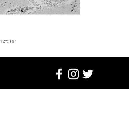
Social Tshirt purcha
Items can be retur
of delivery.
*Read more about S
 12"x18"
FOR